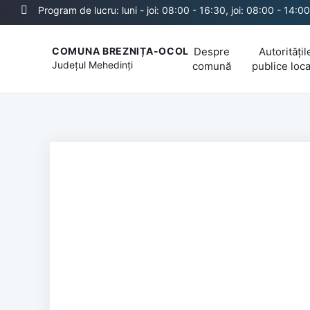
Program de lucru: luni - joi: 08:00 - 16:30, joi: 08:00 - 14:00
Despre
Autoritățil
COMUNA BREZNIȚA-OCOL
Județul
Mehedinți
comună
publice loca