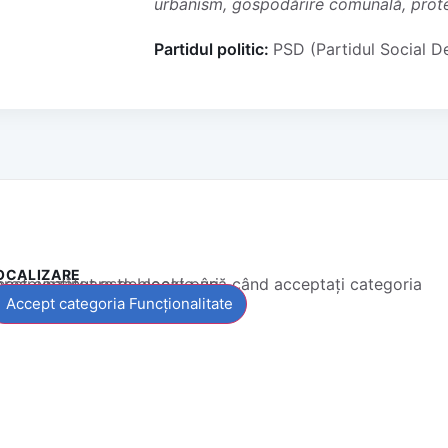
urbanism, gospodărire comunală, protecț
Partidul politic:
PSD (Partidul Social 
OCALIZARE
 conținut este blocat până când acceptați categoria corespunzătoare de cookie-uri.
Accept categoria Funcționalitate