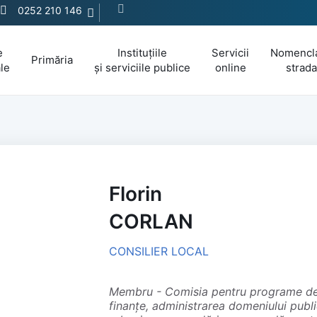
0252 210 146
e
Instituțiile
Servicii
Nomencla
Primăria
le
și serviciile publice
online
strada
Florin
CORLAN
CONSILIER LOCAL
membru - Comisia pentru programe de dezvoltare economico-socială, buget,
finanțe, administrarea domeniului public