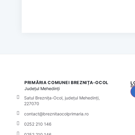
PRIMĂRIA COMUNEI BREZNIȚA-OCOL
L
Acest
Județul
Mehedinți
Satul Breznița-Ocol, județul Mehedinți,
227070
contact@breznitaocolprimaria.ro
0252 210 146
0252 210 146