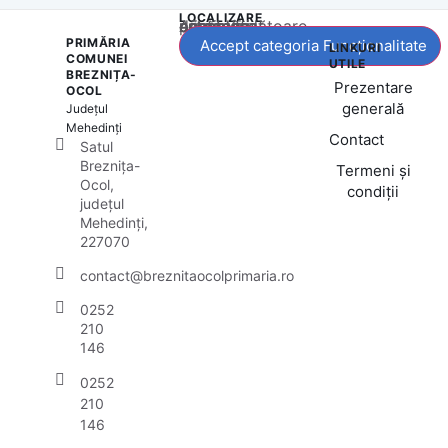
LOCALIZARE
Acest conținut este blocat până când acceptați categoria corespunzătoare de cookie-uri.
PRIMĂRIA
Accept categoria Funcționalitate
LINKURI
COMUNEI
UTILE
BREZNIȚA-
Prezentare
OCOL
generală
Județul
Mehedinți
Contact
Satul
Breznița-
Termeni și
Ocol,
condiții
județul
Mehedinți,
227070
contact@breznitaocolprimaria.ro
0252
210
146
0252
210
146