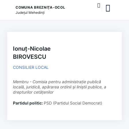
COMUNA BREZNIȚA-OCOL
Județul
Mehedinți
și serviciile publice
Ionuț-Nicolae
BIROVESCU
CONSILIER LOCAL
membru - Comisia pentru administrație publică
locală, juridică, apărarea ordinii și liniștii publice, a
drepturilor cetățenilor
Partidul politic:
PSD (Partidul Social Democrat)