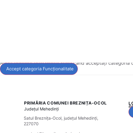
Acest conținut este blocat până când acceptați categoria 
Accept categoria Funcționalitate
PRIMĂRIA COMUNEI BREZNIȚA-OCOL
L
Acest
Județul
Mehedinți
Satul Breznița-Ocol, județul Mehedinți,
227070