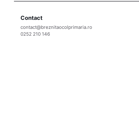
Contact
contact@breznitaocolprimaria.ro
0252 210 146