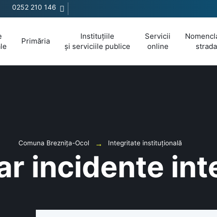
0252 210 146
e
Instituțiile
Servicii
Nomencla
Primăria
le
și serviciile publice
online
strada
Comuna Breznița-Ocol
Integritate instituțională
r incidente int