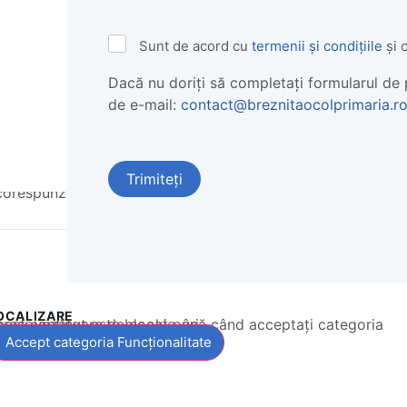
Termeni
Sunt de acord cu
termenii și condițiile
și 
și
Condiții
Dacă nu doriți să completați formularul de p
*
de e-mail:
contact@breznitaocolprimaria.r
corespunzătoare de cookie-uri.
OCALIZARE
 conținut este blocat până când acceptați categoria corespunzătoare de cookie-uri.
Accept categoria Funcționalitate